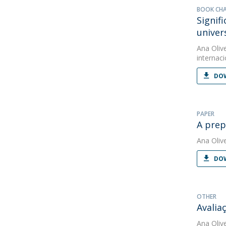
BOOK CH
Signif
univer
Ana Oliv
internaci
DOW
PAPER
A prep
Ana Oliv
DOW
OTHER
Avalia
Ana Oliv