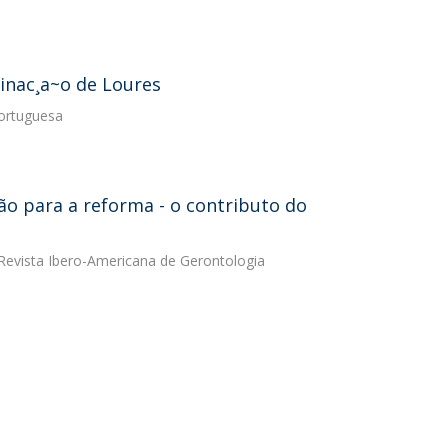
minac¸a~o de Loures
Portuguesa
o para a reforma - o contributo do
 Revista Ibero-Americana de Gerontologia