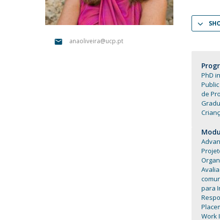
Católica Research Centre for Psychological, Family and
Social Wellbeing
SH
anaoliveira@ucp.pt
Prog
PhD in
Public
de Pr
Gradu
Crianç
Modul
Advan
Projet
Organ
Avali
comuni
para I
Respon
Place
Work I