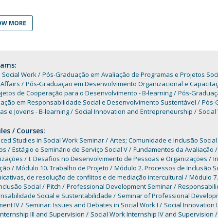
Programs
MYFCH PhDs
OW MORE
rams:
 Social Work
Pós-Graduação em Avaliação de Programas e Projetos Socia
 Affairs
Pós-Graduação em Desenvolvimento Organizacional e Capacita
ojetos de Cooperação para o Desenvolvimento - B-learning
Pós-Graduação
ação em Responsabilidade Social e Desenvolvimento Sustentável
Pós-
as e Jovens - B-learning
Social Innovation and Entrepreneurship
Social
es / Courses:
ced Studies in Social Work Seminar
Artes; Comunidade e Inclusão Social
os
Estágio e Seminário de Serviço Social V
Fundamentos da Avaliação
izações
I. Desafios no Desenvolvimento de Pessoas e Organizações
I
ação
Módulo 10. Trabalho de Projeto
Módulo 2. Processos de Inclusão So
cativas, de resolução de conflitos e de mediação intercultural
Módulo 7.
nclusão Social
Pitch
Professional Development Seminar
Responsabili
sabilidade Social e Sustentabilidade
Seminar of Professional Develop
ment IV
Seminar: Issues and Debates in Social Work I
Social Innovation 
nternship III and Supervision
Social Work Internship IV and Supervision