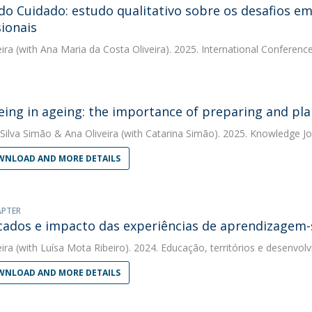
do Cuidado: estudo qualitativo sobre os desafios e
sionais
eira
(with Ana Maria da Costa Oliveira). 2025. International Conferen
eing in ageing: the importance of preparing and pla
 Silva Simão
&
Ana Oliveira
(with Catarina Simão). 2025. Knowledge Jo
NLOAD AND MORE DETAILS
APTER
icados e impacto das experiências de aprendizagem-
eira
(with Luísa Mota Ribeiro). 2024. Educação, territórios e desenv
NLOAD AND MORE DETAILS