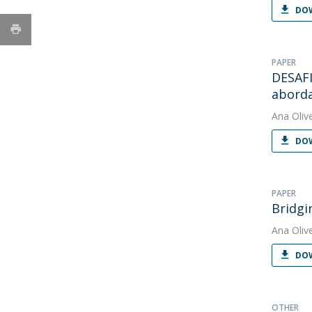
DOW
PAPER
DESAF
aborda
Ana Oliv
DOW
PAPER
Bridgin
Ana Oliv
DOW
OTHER