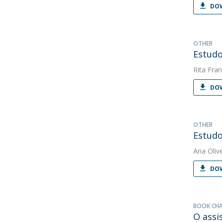
DOW
OTHER
Estudo
Rita Fran
DOW
OTHER
Estudo
Ana Oliv
DOW
BOOK CH
O assi