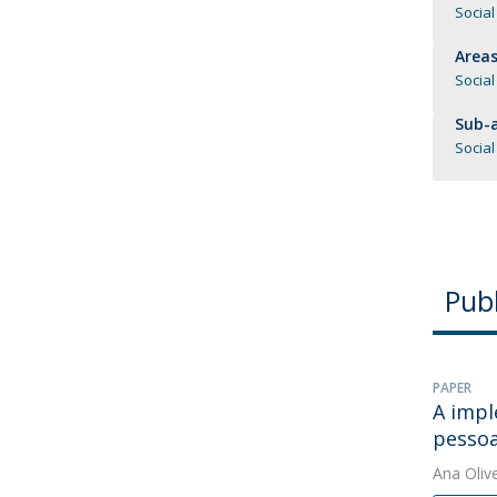
Social
Areas
Social
Sub-a
Socia
Publ
PAPER
A impl
pessoa
Ana Oliv