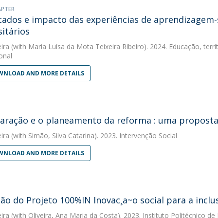
APTER
icados e impacto das experiências de aprendizagem-
sitários
eira
(with Maria Luísa da Mota Teixeira Ribeiro). 2024. Educação, ter
onal
NLOAD AND MORE DETAILS
aração e o planeamento da reforma : uma proposta 
eira
(with Simão, Silva Catarina). 2023. Intervenção Social
NLOAD AND MORE DETAILS
ção do Projeto 100%IN Inovac¸a~o social para a inclu
eira
(with Oliveira, Ana Maria da Costa). 2023. Instituto Politécnico de 