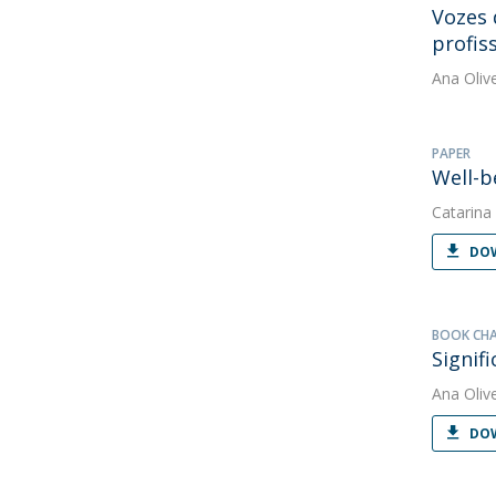
Vozes 
profis
Ana Oliv
PAPER
Well-b
Catarina
DOW
BOOK CH
Signif
Ana Oliv
DOW