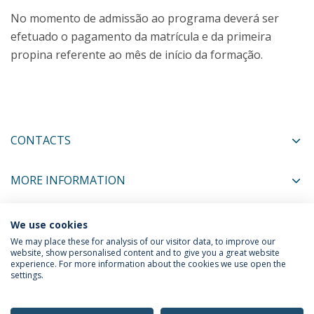
No momento de admissão ao programa deverá ser
efetuado o pagamento da matrícula e da primeira
propina referente ao mês de início da formação.
CONTACTS
MORE INFORMATION
We use cookies
COORDINATORS
We may place these for analysis of our visitor data, to improve our
website, show personalised content and to give you a great website
experience. For more information about the cookies we use open the
settings.
Privacy Policy
Terms & Conditions
Rights of Data Subjects