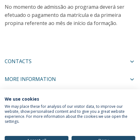
No momento de admissão ao programa deverá ser
efetuado o pagamento da matrícula e da primeira
propina referente ao mês de início da formação.
CONTACTS
MORE INFORMATION
We use cookies
COORDINATORS
We may place these for analysis of our visitor data, to improve our
website, show personalised content and to give you a great website
experience. For more information about the cookies we use open the
settings.
Privacy Policy
Terms & Conditions
Rights of Data Subjects