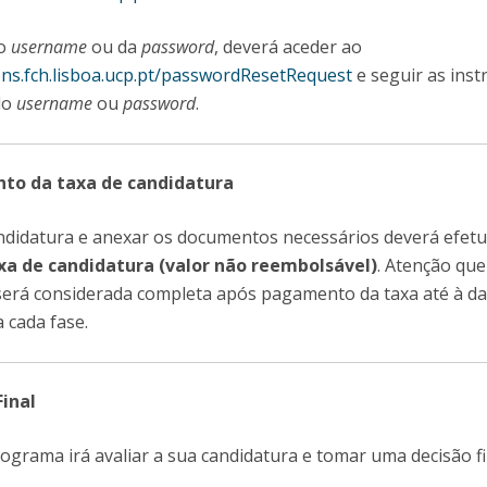
do
username
ou da
password
, deverá aceder ao
ions.fch.lisboa.ucp.pt/passwordResetRequest
e seguir as inst
do
username
ou
password
.
nto da taxa de candidatura
ndidatura e anexar os documentos necessários deverá efet
a de candidatura (valor não reembolsável)
. Atenção que
será considerada completa após pagamento da taxa até à da
a cada fase.
Final
grama irá avaliar a sua candidatura e tomar uma decisão fi