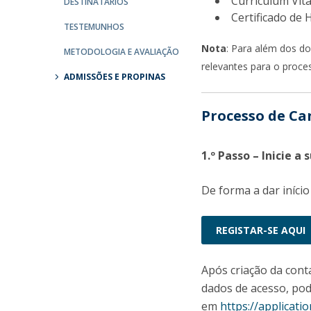
Curriculum Vita
DESTINATÁRIOS
Católica Research Centre for Psychological, Family and
Certificado de 
TESTEMUNHOS
Social Wellbeing
Nota
: Para além dos d
METODOLOGIA E AVALIAÇÃO
relevantes para o proce
ADMISSÕES E PROPINAS
Processo de Ca
1.º Passo – Inicie a
De forma a dar início
REGISTAR-SE AQUI
Após criação da cont
dados de acesso, pod
em
https://applicatio