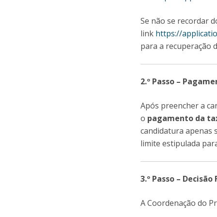
Se não se recordar 
link
https://applicat
para a recuperação 
2.º Passo – Pagame
Após preencher a ca
o
pagamento da tax
candidatura apenas 
limite estipulada par
3.º Passo – Decisão 
A Coordenação do Pro