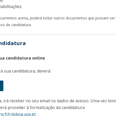
e;
Programs
Habilitações.
MYFCH PhDs
ocumentos acima, poderá incluir outros documentos que possam ser
sso de candidatura.
ndidatura
 sua candidatura online
 à sua candidatura, deverá:
a, irá receber no seu email os dados de acesso. Uma vez ten
erá proceder à formalização da candidatura
ns.fch.lisboa.ucp.pt
.