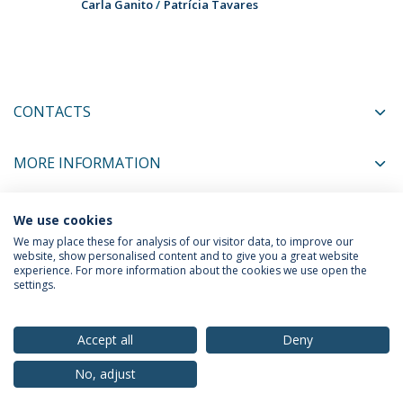
Carla Ganito
Patrícia Tavares
CONTACTS
MORE INFORMATION
We use cookies
COORDINATORS
We may place these for analysis of our visitor data, to improve our
website, show personalised content and to give you a great website
experience. For more information about the cookies we use open the
settings.
Privacy Policy
Terms & Conditions
Rights of Data Subjects
Accept all
Deny
No, adjust
© 2026 Universidade Católica Portuguesa