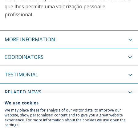
que lhes permite uma valorização pessoal e
profissional.
MORE INFORMATION
COORDINATORS
TESTIMONIAL
RELATED NEWS
We use cookies
RELATED EVENTS
We may place these for analysis of our visitor data, to improve our
website, show personalised content and to give you a great website
experience. For more information about the cookies we use open the
settings.
Privacy Policy
Terms & Conditions
Rights of Data Subjects