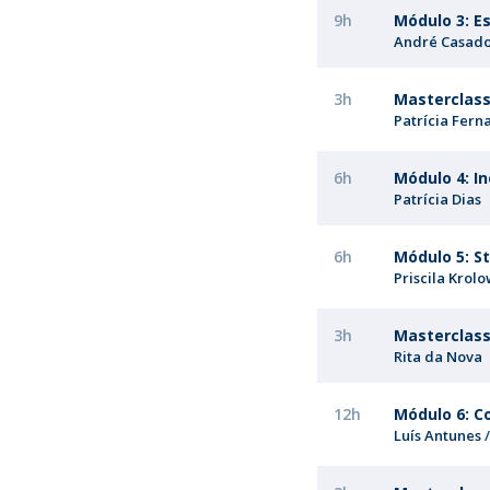
9h
Módulo 3: E
André Casad
3h
Masterclass 
Patrícia Fern
6h
Módulo 4: I
Patrícia Dias
6h
Módulo 5: S
Priscila Krol
3h
Masterclass 
Rita da Nova
12h
Módulo 6: 
Luís Antunes