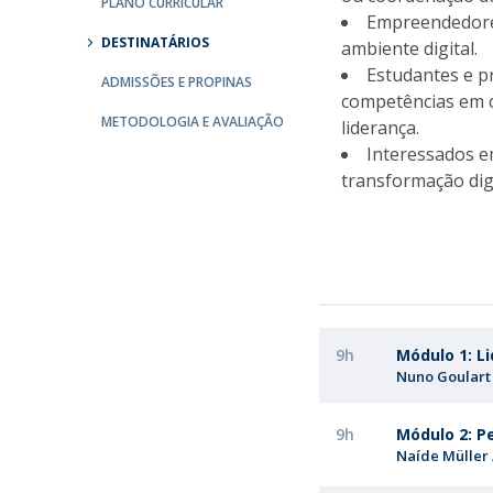
PLANO CURRICULAR
Empreendedores
Católica Research Centre for Psychological, Family and
DESTINATÁRIOS
ambiente digital.
Social Wellbeing
Estudantes e p
ADMISSÕES E PROPINAS
competências em c
METODOLOGIA E AVALIAÇÃO
liderança.
Interessados e
transformação dig
9h
Módulo 1: L
Nuno Goulart
9h
Módulo 2: P
Naíde Müller