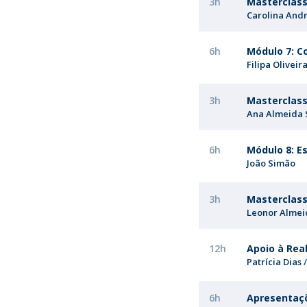
3h
Masterclas
Carolina And
6h
Módulo 7: C
Filipa Oliveir
3h
Masterclass
Ana Almeida 
6h
Módulo 8: E
João Simão
3h
Masterclass
Leonor Almei
12h
Apoio à Real
Patrícia Dias
6h
Apresentaçõ