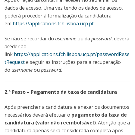
Após criação da conta, irá receber no seu email os
dados de acesso. Uma vez tendo os dados de acesso,
poderá proceder à formalização da candidatura
em
https://applications.fch.lisboa.ucp.pt
.
Se não se recordar do
username
ou da
password
, deverá
aceder ao
link
https://applications.fch.lisboa.ucp.pt/passwordRese
tRequest
e seguir as instruções para a recuperação
do
username
ou
password
.
2.º Passo – Pagamento da taxa de candidatura
Após preencher a candidatura e anexar os documentos
necessários deverá efetuar o
pagamento da taxa de
candidatura (valor não reembolsável)
. Atenção que a
candidatura apenas será considerada completa após