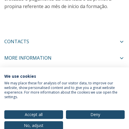
propina referente ao mês de início da formação.
CONTACTS
MORE INFORMATION
We use cookies
COORDINATORS
We may place these for analysis of our visitor data, to improve our
website, show personalised content and to give you a great website
experience. For more information about the cookies we use open the
settings.
Privacy Policy
Terms & Conditions
Rights of Data Subjects
Accept all
Deny
No, adjust