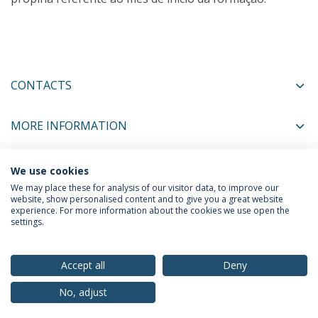
CONTACTS
MORE INFORMATION
We use cookies
COORDINATORS
We may place these for analysis of our visitor data, to improve our
website, show personalised content and to give you a great website
experience. For more information about the cookies we use open the
settings.
Privacy Policy
Terms & Conditions
Rights of Data Subjects
Accept all
Deny
No, adjust
© 2026 Universidade Católica Portuguesa