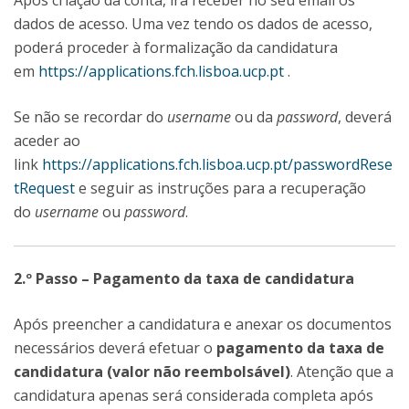
Após criação da conta, irá receber no seu email os
dados de acesso. Uma vez tendo os dados de acesso,
poderá proceder à formalização da candidatura
em
https://applications.fch.lisboa.ucp.pt
.
Se não se recordar do
username
ou da
password
, deverá
aceder ao
link
https://applications.fch.lisboa.ucp.pt/passwordRese
tRequest
e seguir as instruções para a recuperação
do
username
ou
password
.
2.º Passo – Pagamento da taxa de candidatura
Após preencher a candidatura e anexar os documentos
necessários deverá efetuar o
pagamento da taxa de
candidatura (valor não reembolsável)
. Atenção que a
candidatura apenas será considerada completa após