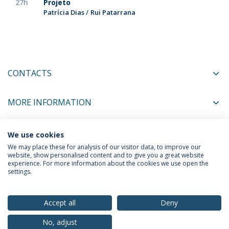
27h
Projeto
Patrícia Dias
Rui Patarrana
CONTACTS
MORE INFORMATION
We use cookies
COORDINATORS
We may place these for analysis of our visitor data, to improve our
website, show personalised content and to give you a great website
experience. For more information about the cookies we use open the
settings.
Privacy Policy
Terms & Conditions
Rights of Data Subjects
Accept all
Deny
No, adjust