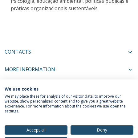
Psicologia, educação ambiental, políticas públicas e
práticas organizacionais sustentáveis.
CONTACTS
MORE INFORMATION
We use cookies
COORDINATORS
We may place these for analysis of our visitor data, to improve our
website, show personalised content and to give you a great website
experience. For more information about the cookies we use open the
settings.
Privacy Policy
Terms & Conditions
Rights of Data Subjects
Accept all
Deny