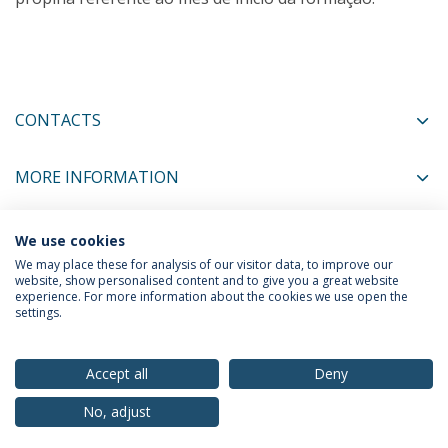
CONTACTS
MORE INFORMATION
We use cookies
COORDINATORS
We may place these for analysis of our visitor data, to improve our
website, show personalised content and to give you a great website
experience. For more information about the cookies we use open the
settings.
Privacy Policy
Terms & Conditions
Rights of Data Subjects
Accept all
Deny
No, adjust
© 2026 Universidade Católica Portuguesa