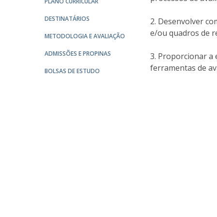
PLANO CURRICULAR
Católica Research Centre for Psychological, Family and
DESTINATÁRIOS
Desenvolver com
Social Wellbeing
e/ou quadros de r
METODOLOGIA E AVALIAÇÃO
ADMISSÕES E PROPINAS
Proporcionar a 
ferramentas de av
BOLSAS DE ESTUDO