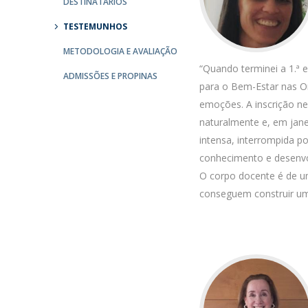
DESTINATÁRIOS
Católica Research Centre for Psychological, Family and
TESTEMUNHOS
Social Wellbeing
METODOLOGIA E AVALIAÇÃO
“Quando terminei a 1.ª 
ADMISSÕES E PROPINAS
para o Bem-Estar nas O
emoções. A inscrição ne
naturalmente e, em jane
intensa, interrompida p
conhecimento e desenv
O corpo docente é de um
conseguem construir um