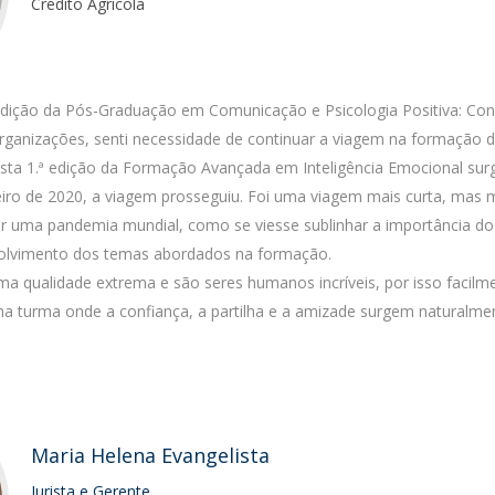
Crédito Agrícola
Programs
MYFCH PhDs
edição da Pós-Graduação em Comunicação e Psicologia Positiva: Con
rganizações, senti necessidade de continuar a viagem na formação 
sta 1.ª edição da Formação Avançada em Inteligência Emocional sur
iro de 2020, a viagem prosseguiu. Foi uma viagem mais curta, mas 
or uma pandemia mundial, como se viesse sublinhar a importância do
olvimento dos temas abordados na formação.
a qualidade extrema e são seres humanos incríveis, por isso facilm
a turma onde a confiança, a partilha e a amizade surgem naturalmen
Maria Helena Evangelista
Jurista e Gerente