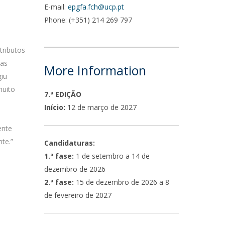
E-mail:
epgfa.fch@ucp.pt
Phone: (+351) 214 269 797
tributos
das
More Information
giu
muito
7.ª EDIÇÃO
Início:
12 de março de 2027
ente
te.”
Candidaturas:
1.ª fase:
1 de setembro a 14 de
dezembro de 2026
2.ª fase:
15 de dezembro de 2026 a 8
de fevereiro de 2027