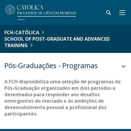
FCH-CATÓLICA
SCHOOL OF POST-GRADUATE AND ADVANCED
TRAINING
Pós-Graduações - Programas
A FCH disponibiliza uma seleção de programas de
Pós-Graduação organizados em dois períodos e
desenhados para responder aos desafios
emergentes do mercado e às ambições de
desenvolvimento pessoal e profissional dos
participantes.