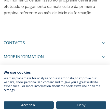
No momento de admissão ao programa deverá ser
efetuado o pagamento da matrícula e da primeira
propina referente ao mês de início da formação.
CONTACTS
MORE INFORMATION
We use cookies
COORDINATORS
We may place these for analysis of our visitor data, to improve our
website, show personalised content and to give you a great website
experience. For more information about the cookies we use open the
settings.
Privacy Policy
Terms & Conditions
Rights of Data Subjects
Accept all
Deny