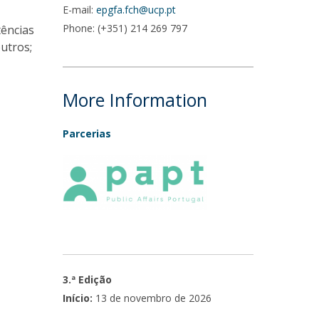
E-mail:
epgfa.fch@ucp.pt
Phone: (+351) 214 269 797
tências
utros;
More Information
Parcerias
3.ª Edição
Início:
13 de novembro de 2026