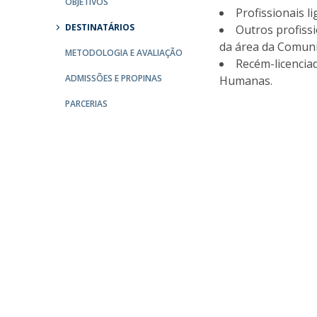
OBJETIVOS
Profissionais l
Católica Research Centre for Psychological, Family and
DESTINATÁRIOS
Outros profiss
Social Wellbeing
da área da Comuni
METODOLOGIA E AVALIAÇÃO
Recém-licencia
ADMISSÕES E PROPINAS
Humanas.
PARCERIAS