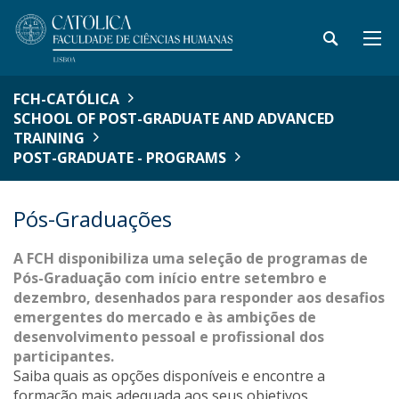
FCH-CATÓLICA
SCHOOL OF POST-GRADUATE AND ADVANCED
TRAINING
POST-GRADUATE - PROGRAMS
Pós-Graduações
A FCH disponibiliza uma seleção de programas de
Pós-Graduação com início entre setembro e
dezembro, desenhados para responder aos desafios
emergentes do mercado e às ambições de
desenvolvimento pessoal e profissional dos
participantes.
Saiba quais as opções disponíveis e encontre a
formação mais adequada aos seus objetivos.