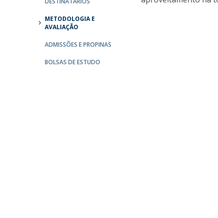
DESTINATÁRIOS
Católica Research Centre for Psychological, Family and
METODOLOGIA E
Social Wellbeing
AVALIAÇÃO
ADMISSÕES E PROPINAS
BOLSAS DE ESTUDO