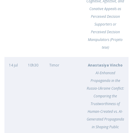
Cognitive, Affective, and
Conative Appeals as
Perceived Decision
Supporters or
Perceived Decision
Manipulators (Projeto
tese)
14 jul
10h30
Timor
Anastasiya Vincho
AI-Enhanced
Propaganda in the
Russia-Ukraine Conflict:
Comparing the
Trustworthiness of
Human-Created vs. AI-
Generated Propaganda
in Shaping Public