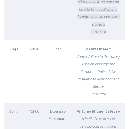
educational framework on
how to build resilience to
disinformation in journalism
students
(projeto)
18-jul
14h30
232
Malaz Elnaiem
Cancel Culture in the Luxury
Fashion Industry: The
Corporate Online Crisis
Response to Accusations of
Racism
(projeto)
30-jun
15h00
Expansão
António Miguel Estevão
Missionária
A Rádio Ecclesia e sua
relação com os Poderes