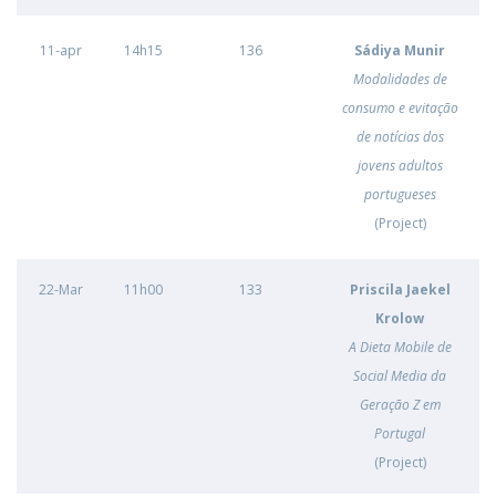
11-apr
14h15
136
Sádiya Munir
Modalidades de
consumo e evitação
de notícias dos
jovens adultos
portugueses
(Project)
22-Mar
11h00
133
Priscila Jaekel
Krolow
A Dieta Mobile de
Social Media da
Geração Z em
Portugal
(Project)