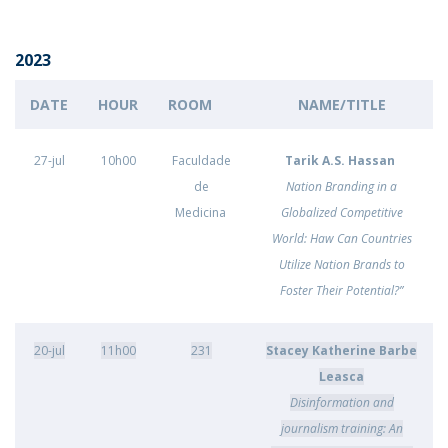
2023
DATE
HOUR
ROOM
NAME/TITLE
27-jul
10h00
Faculdade
Tarik A.S. Hassan
de
Nation Branding in a
Medicina
Globalized Competitive
World: Haw Can Countries
Utilize Nation Brands to
Foster Their Potential?”
20-jul
11h00
231
Stacey Katherine Barbe
Leasca
Disinformation and
journalism training: An