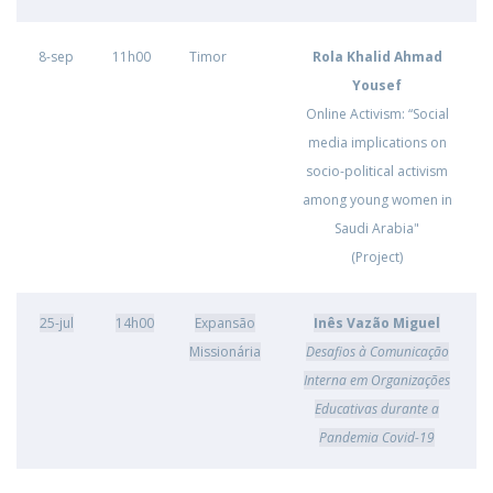
8-sep
11h00
Timor
Rola Khalid Ahmad
Yousef
Online Activism: “Social
media implications on
socio-political activism
among young women in
Saudi Arabia"
(Project)
25-jul
14h00
Expansão
Inês Vazão Miguel
Missionária
Desafios à Comunicação
Interna em Organizações
Educativas durante a
Pandemia Covid-19