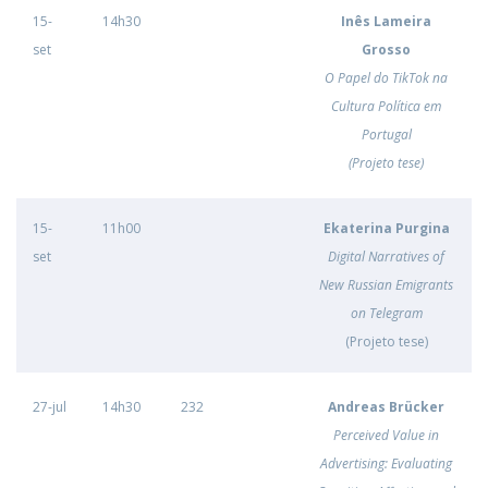
15-
14h30
Inês Lameira
set
Grosso
O Papel do TikTok na
Cultura Política em
Portugal
(Projeto tese)
15-
11h00
Ekaterina Purgina
set
Digital Narratives of
New Russian Emigrants
on Telegram
(Projeto tese)
27-jul
14h30
232
Andreas Brücker
Perceived Value in
Advertising: Evaluating