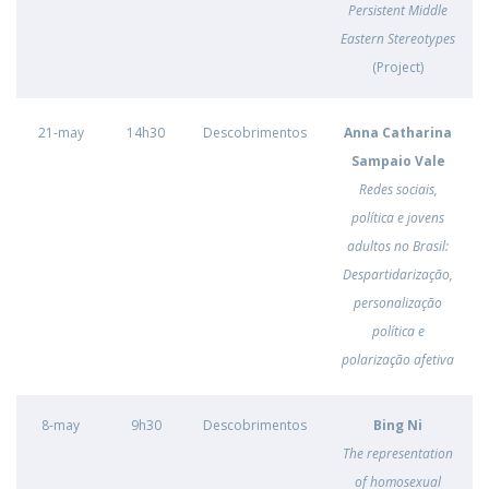
Persistent Middle
Eastern Stereotypes
(Project)
21-may
14h30
Descobrimentos
Anna Catharina
Sampaio Vale
Redes sociais,
política e jovens
adultos no Brasil:
Despartidarização,
personalização
política e
polarização afetiva
8-may
9h30
Descobrimentos
Bing Ni
The representation
of homosexual