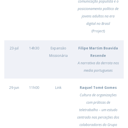
comunicação populista e o
posicionamento político de
jovens adultos na era
digital no Brasil
(Project)
23-jul
14h30
Expansão
Filipe Martim Boavida
Missionária
Resende
A narrativa da derrota nos
media portugueses
29-jun
11h00
Link
Raquel Tomé Gomes
Cultura de organizações
com práticas de
teletrabalho – um estudo
centrado nas perceções dos
colaboradores do Grupo