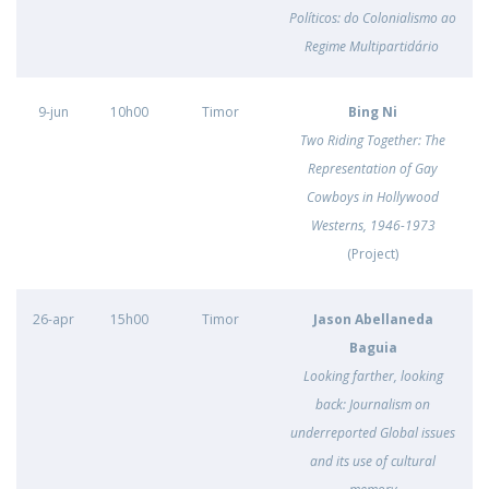
Políticos: do Colonialismo ao
Regime Multipartidário
9-jun
10h00
Timor
Bing Ni
Two Riding Together: The
Representation of Gay
Cowboys in Hollywood
Westerns, 1946-1973
(Project)
26-apr
15h00
Timor
Jason Abellaneda
Baguia
Looking farther, looking
back: Journalism on
underreported Global issues
and its use of cultural