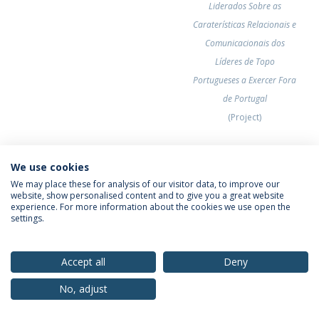
Liderados Sobre as
Caraterísticas Relacionais e
Comunicacionais dos
Líderes de Topo
Portugueses a Exercer Fora
de Portugal
(Project)
We use cookies
2020
We may place these for analysis of our visitor data, to improve our
website, show personalised content and to give you a great website
DATE
HOUR
ROOM
experience. For more information about the cookies we use open the
NAME/TITLE
settings.
28-out
11h30
Brasil
Paulo António Leitão
Accept all
Deny
Monteiro
Imprensa regional: O
No, adjust
jornalismo de proximidade