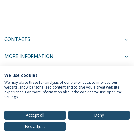
CONTACTS
MORE INFORMATION
We use cookies
COORDINATORS
We may place these for analysis of our visitor data, to improve our
website, show personalised content and to give you a great website
experience. For more information about the cookies we use open the
settings.
Privacy Policy
Terms & Conditions
Rights of Data Subjects
Accept all
Deny
No, adjust
© 2026 Universidade Católica Portuguesa