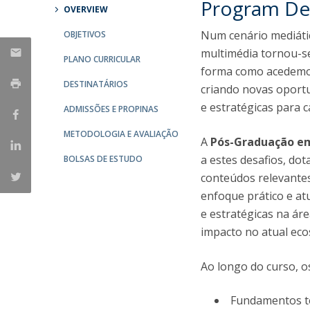
Program De
OVERVIEW
Católica Research Centre for Psychological, Family and
Social Wellbeing
Num cenário mediáti
OBJETIVOS
multimédia tornou-s
PLANO CURRICULAR
forma como acedemos
DESTINATÁRIOS
criando novas oportu
e estratégicas para c
ADMISSÕES E PROPINAS
METODOLOGIA E AVALIAÇÃO
A
Pós-Graduação e
a estes desafios, do
BOLSAS DE ESTUDO
conteúdos relevantes
enfoque prático e at
e estratégicas na á
impacto no atual ecos
Ao longo do curso, os
Fundamentos te