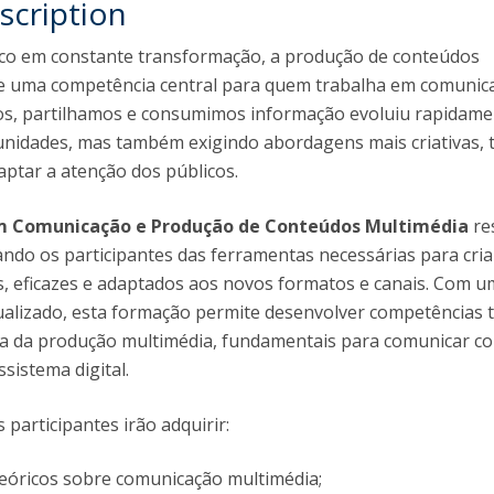
scription
Programs
MYFCH PhDs
co em constante transformação, a produção de conteúdos
e uma competência central para quem trabalha em comunica
, partilhamos e consumimos informação evoluiu rapidame
nidades, mas também exigindo abordagens mais criativas, 
aptar a atenção dos públicos.
m Comunicação e Produção de Conteúdos Multimédia
re
tando os participantes das ferramentas necessárias para cria
, eficazes e adaptados aos novos formatos e canais. Com u
ualizado, esta formação permite desenvolver competências t
rea da produção multimédia, fundamentais para comunicar c
sistema digital.
 participantes irão adquirir:
óricos sobre comunicação multimédia;