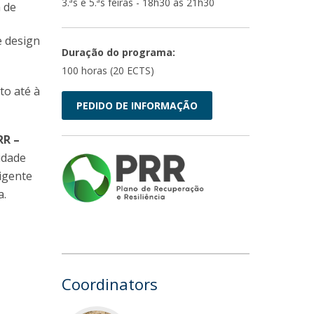
3.ªs e 5.ªs feiras - 18h30 às 21h30
a de
e design
Duração do programa:
100 horas (20 ECTS)
to até à
PEDIDO DE INFORMAÇÃO
RR –
idade
igente
a.
Coordinators