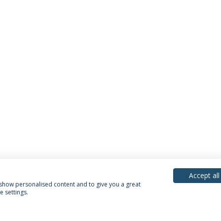
Accept all
, show personalised content and to give you a great
 settings.
acy Policy
Terms & Conditions
Rights of Data Subjects