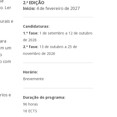
se
2.ª EDIÇÃO
o. Ler
Início:
4 de fevereiro de 2027
urais e
Candidaturas:
1.ª fase:
1 de setembro a 12 de outubro
de 2026
para
2.ª fase:
13 de outubro a 25 de
Com um
novembro de 2026
ão
ão com
Horário:
Brevemente
rios e
Duração do programa:
96 horas
16 ECTS