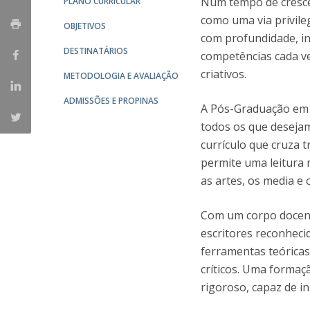
Num tempo de cresce
PLANO CURRICULAR
Católica Research Centre for Psychological, Family and
como uma via privil
OBJETIVOS
Social Wellbeing
com profundidade, in
DESTINATÁRIOS
competências cada ve
criativos.
METODOLOGIA E AVALIAÇÃO
ADMISSÕES E PROPINAS
A Pós-Graduação em 
todos os que desejam
currículo que cruza 
permite uma leitura m
as artes, os media e 
Com um corpo docente
escritores reconheci
ferramentas teóricas 
críticos. Uma formaç
rigoroso, capaz de in