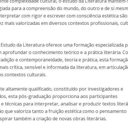
nte complexidade cultural, o estudo da Literatura mantém-
Programs
egiada para a compreensão do mundo, do outro e de si mesm
MYFCH PhDs
terpretar com rigor e escrever com consciência estética são
z mais valorizadas em diversos contextos profissionais, cult
Estudo da Literatura oferece uma formação especializada 
 aprofundar o conhecimento teórico e a prática literária. 
tradição e contemporaneidade, teoria e prática, esta formaç
ais crítica, sensível e informada da literatura, em articulaç
os contextos culturais.
 altamente qualificado, constituído por investigadores e
dos, esta pós-graduação proporciona aos participantes
e técnicas para interpretar, analisar e produzir textos literá
ão que valoriza tanto a fruição estética como o pensamento
spirar também a criação de novas obras literárias.