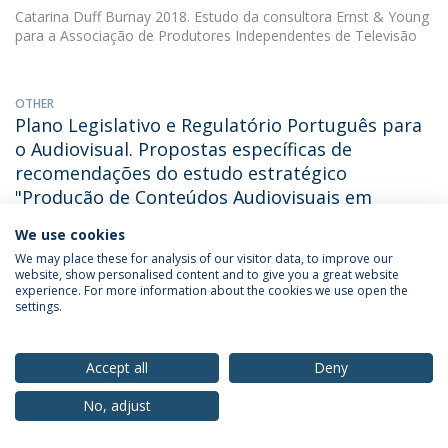
Catarina Duff Burnay
2018. Estudo da consultora Ernst & Young
para a Associação de Produtores Independentes de Televisão
OTHER
Plano Legislativo e Regulatório Português para
o Audiovisual. Propostas específicas de
recomendações do estudo estratégico
"Produção de Conteúdos Audiovisuais em
Portugal"
We use cookies
Catarina Duff Burnay
(with Catarina do Amaral Dias Duff
We may place these for analysis of our visitor data, to improve our
Burnay). 2018. Ernst & Young Global Limited
website, show personalised content and to give you a great website
experience. For more information about the cookies we use open the
settings.
OTHER
Portugal: televisão em rede. Novas estratégias
Accept all
Deny
para a ficção
No, adjust
Catarina Duff Burnay
2018. XIII Seminário Internacional OBITEL