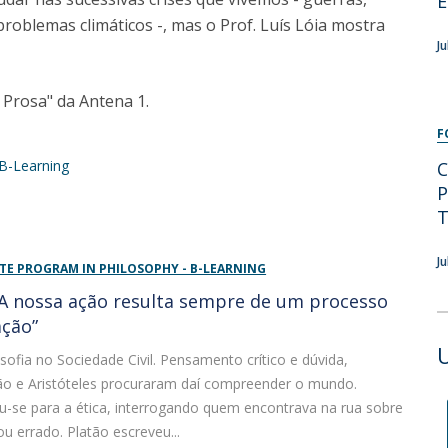
E
Programs
e problemas climáticos -, mas o Prof. Luís Lóia mostra
MYFCH PhDs
J
Prosa" da Antena 1.
F
B-Learning
C
P
T
J
E PROGRAM IN PHILOSOPHY - B-LEARNING
“ A nossa ação resulta sempre de um processo
ação”
sofia no Sociedade Civil. Pensamento crítico e dúvida,
tão e Aristóteles procuraram daí compreender o mundo.
u-se para a ética, interrogando quem encontrava na rua sobre
ou errado. Platão escreveu...