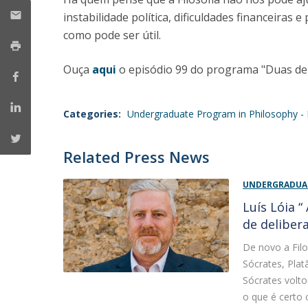
Católica Research Centre for Psychological, Family and
instabilidade política, dificuldades financeiras 
Social Wellbeing
como pode ser útil.
Ouça
aqui
o episódio 99 do programa "Duas de 
Categories:
Undergraduate Program in Philosophy - 
Related Press News
UNDERGRADUAT
Luís Lóia 
de deliber
De novo a Filo
Sócrates, Pla
Sócrates volto
o que é certo 