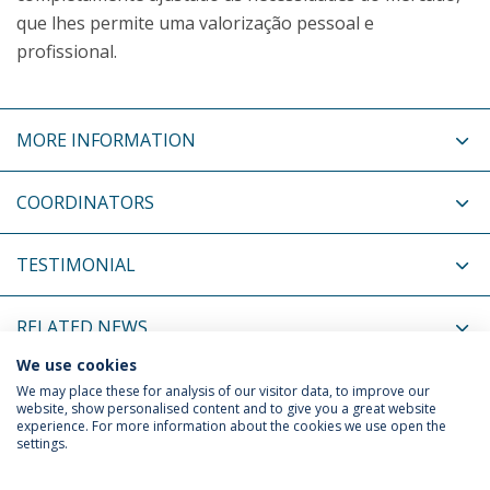
que lhes permite uma valorização pessoal e
profissional.
MORE INFORMATION
COORDINATORS
TESTIMONIAL
RELATED NEWS
We use cookies
RELATED EVENTS
We may place these for analysis of our visitor data, to improve our
website, show personalised content and to give you a great website
experience. For more information about the cookies we use open the
settings.
Privacy Policy
Terms & Conditions
Rights of Data Subjects