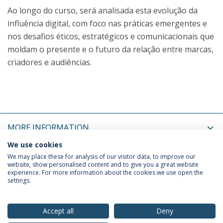
Ao longo do curso, será analisada esta evolução da
influência digital, com foco nas práticas emergentes e
nos desafios éticos, estratégicos e comunicacionais que
moldam o presente e o futuro da relação entre marcas,
criadores e audiências.
MORE INFORMATION
We use cookies
COORDINATORS
We may place these for analysis of our visitor data, to improve our
website, show personalised content and to give you a great website
experience. For more information about the cookies we use open the
settings.
Privacy Policy
Terms & Conditions
Rights of Data Subjects
Accept all
Deny