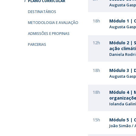
PLANO CURRICULAR
Augusta Gasp
Católica Research Centre for Psychological, Family and
DESTINATÁRIOS
Social Wellbeing
18h
Módulo 1 | C
METODOLOGIA E AVALIAÇÃO
Augusta Gasp
ADMISSÕES E PROPINAS
12h
Módulo 2 | 
PARCERIAS
ação climát
Daniela Rodr
18h
Módulo 3 | 
Augusta Gasp
18h
Módulo 4 | 
organizaçõ
Iolanda Gali
15h
Módulo 5 | 
João Simão