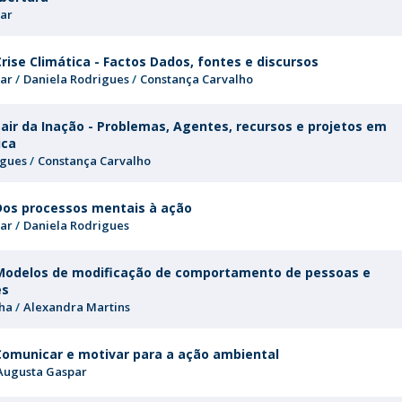
Programs
ar
MYFCH PhDs
rise Climática - Factos Dados, fontes e discursos
ar
Daniela Rodrigues
Constança Carvalho
Sair da Inação - Problemas, Agentes, recursos e projetos em
ica
igues
Constança Carvalho
Dos processos mentais à ação
ar
Daniela Rodrigues
Modelos de modificação de comportamento de pessoas e
es
nha
Alexandra Martins
Comunicar e motivar para a ação ambiental
Augusta Gaspar