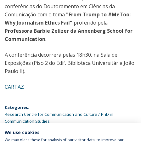
conferências do Doutoramento em Ciências da
Comunicação com o tema
"From Trump to #MeToo:
Why Journalism Ethics Fail"
proferido pela
Professora Barbie Zelizer da Annenberg School for
Communication
.
A conferência decorrerá pelas 18h30, na Sala de
Exposições (Piso 2 do Edif. Biblioteca Universitária João
Paulo II).
CARTAZ
Categories:
Research Centre for Communication and Culture
PhD in
Communication Studies
We use cookies
LATEST NEWS
We may place these for analysis of our visitor data, to improve our