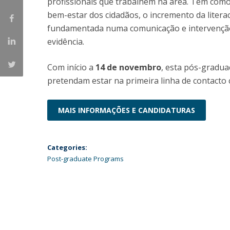
profissionais que trabalhem na área. Tem como
Católica Research Centre for Psychological, Family and
bem-estar dos cidadãos, o incremento da liter
Social Wellbeing
fundamentada numa comunicação e intervenção 
evidência.
Com início a
14 de novembro
, esta pós-gradua
pretendam estar na primeira linha de contacto
MAIS INFORMAÇÕES E CANDIDATURAS
Categories:
Post-graduate Programs