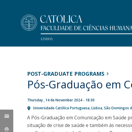
Undergraduate
Faculty Members
At a Glance
NEWS
Programs
Message from the Dean
Research
POST-GRADUATE PROGRAMS
Why FCH-Católica Undergraduates?
Dean's Office
Pós-Graduação em C
Concurso de recrutamento
Publications
Life on Campus
Mission
de um Professor Auxiliar
Master Dissertations
Meet FCH
History
PhD Thesis
na área de Psicologia da
Accommodation
Regulations and Forms
Thursday , 14 de November 2024 - 18:30
Admissions
Educação
Universidade Católica Portuguesa
Lisboa
São Domingos de
Research Centres
Scholarships and Awards
Public Discussion
A Pós-Graduação em Comunicação em Saúde pre
Fri, 31 Jul 2026 - 11:37
MYFCH Undergraduates
Research Centre for Communication and Culture
situação de crise de saúde e também às necessid
Research Centre on Peoples and Cultures