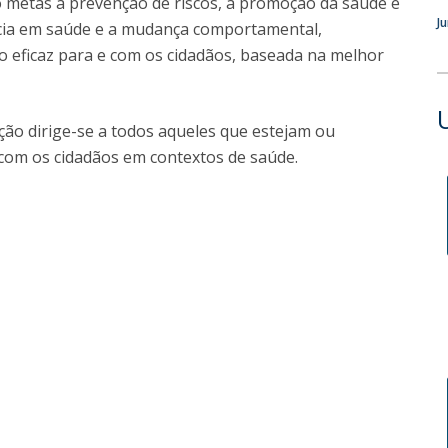
 metas a prevenção de riscos, a promoção da saúde e
Programs
J
acia em saúde e a mudança comportamental,
MYFCH PhDs
eficaz para e com os cidadãos, baseada na melhor
ção dirige-se a todos aqueles que estejam ou
 com os cidadãos em contextos de saúde.