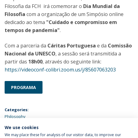
Filosofia da FCH irá comemorar o
Dia Mundial da
Filosofia
com a organização de um Simpósio online
dedicado ao tema
"Cuidado e compromisso em
tempos de pandemia"
.
Com a parceria da
Cáritas Portuguesa
e da
Comissão
Nacional da UNESCO
, a sessão será transmitida a
partir das
18h00
, através do seguinte link:
https://videoconf-colibri.zoom.us/j/85607063203
PROGRAMA
Categories:
Philosophy
We use cookies
LATEST NEWS
We may place these for analysis of our visitor data, to improve our