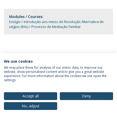
Modules / Courses:
Estágio
Introdução aos meios de Resolução Alternativa de
Litígios (RAL)
Processo de Mediação Familiar
We use cookies
Privacy Policy
Terms & Conditions
Rights of Data Subjects
We may place these for analysis of our visitor data, to improve our
website, show personalised content and to give you a great website
experience. For more information about the cookies we use open the
settings.
© 2026 Universidade Católica Portuguesa
Accept all
Deny
No, adjust