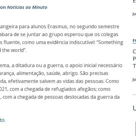
E
Programs
ion
Notícias ao Minuto
MYFCH PhDs
J
trangeira para alunos Erasmus, no segundo semestre
abara de se juntar ao grupo esperou que os colegas
F
s fluente, como uma evidência indiscutível: “Something
 the world”.
C
P
ema, a ditadura ou a guerra, o apoio inicial necessário
T
rança, alimentação, saúde, abrigo. São precisas
J
da, efetivamente salvem as vidas das pessoas. Como
021, com a chegada de refugiados afegãos; como
2, com a chegada de pessoas deslocadas da guerra da
to
.