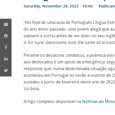
Saturday, November 26, 2022 - 10:06
Publicat
Católica Research Centre for Psychological, Family and
Social Wellbeing
"No final de uma aula de Português Língua Es
do ano letivo passado, uma jovem afegã que ac
saíssem e sorriu antes de mo dizer no seu inglê
is for sure: classrooms look the same all around
Perante os desastres climáticos, a pobreza extr
aos deslocados é um apoio de emergência: segu
respostas que, numa determinada situação agu
aconteceu em Portugal no verão e outono de 2
sucedeu a partir de fevereiro deste ano de 202
Ucrânia.
Artigo completo disponível na
Notícias ao Minu