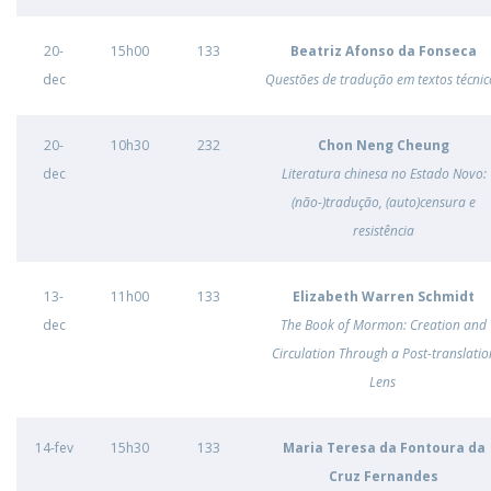
20-
15h00
133
Beatriz Afonso da Fonseca
dec
Questões de tradução em textos técnic
20-
10h30
232
Chon Neng Cheung
dec
Literatura chinesa no Estado Novo:
(não-)tradução, (auto)censura e
resistência
13-
11h00
133
Elizabeth Warren Schmidt
dec
The Book of Mormon: Creation and
Circulation Through a Post-translatio
Lens
14-fev
15h30
133
Maria Teresa da Fontoura da
Cruz Fernandes