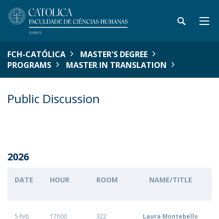
FCH-CATÓLICA
MASTER'S DEGREE
PROGRAMS
MASTER IN TRANSLATION
Public Discussion
2026
DATE
HOUR
ROOM
NAME/TITLE
5-feb
17h00
322
Laura Montebello