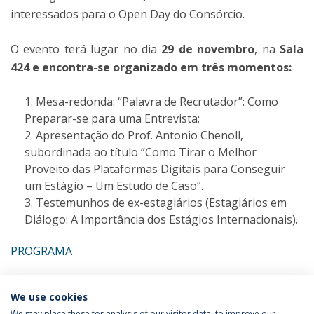
interessados para o Open Day do Consórcio.
O evento terá lugar no dia
29 de novembro
, na
Sala
424 e encontra-se organizado em três momentos:
Mesa-redonda: “Palavra de Recrutador”: Como
Preparar-se para uma Entrevista;
Apresentação do Prof. Antonio Chenoll,
subordinada ao título “Como Tirar o Melhor
Proveito das Plataformas Digitais para Conseguir
um Estágio – Um Estudo de Caso”.
Testemunhos de ex-estagiários (Estagiários em
Diálogo: A Importância dos Estágios Internacionais).
PROGRAMA
Categories:
We use cookies
Atlantic Erasmus Training Consortium
We may place these for analysis of our visitor data, to improve our