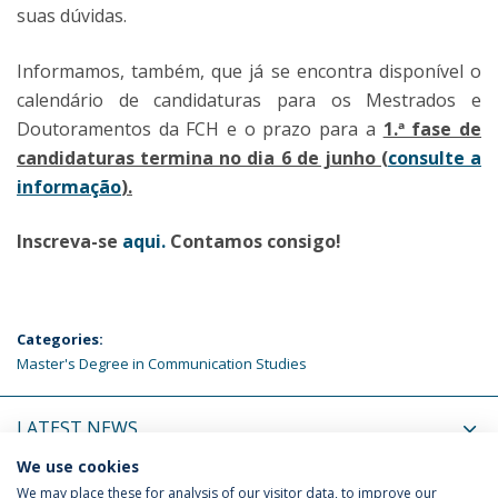
suas dúvidas.
Informamos, também, que já se encontra disponível o
calendário de candidaturas para os Mestrados e
Doutoramentos da FCH e o prazo para a
1.ª fase de
candidaturas termina no dia 6 de junho (
consulte a
informação
).
Inscreva-se
aqui.
Contamos consigo!
Categories:
Master's Degree in Communication Studies
LATEST NEWS
We use cookies
UPCOMING EVENTS
We may place these for analysis of our visitor data, to improve our