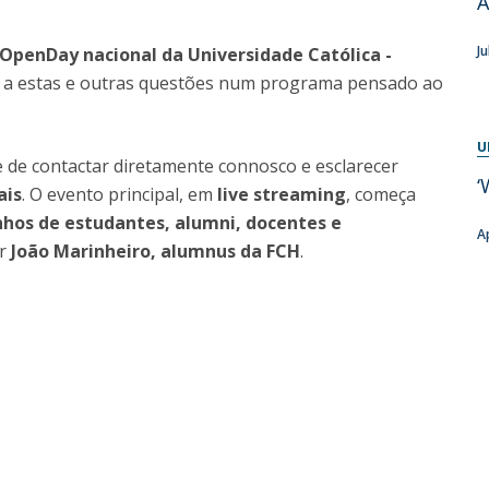
A
Programs
MYFCH PhDs
Ju
o OpenDay nacional da Universidade Católica -
 a estas e outras questões num programa pensado ao
U
e de contactar diretamente connosco e esclarecer
‘
ais
. O evento principal, em
live streaming
, começa
hos de estudantes, alumni, docentes e
A
or
João Marinheiro, alumnus da FCH
.