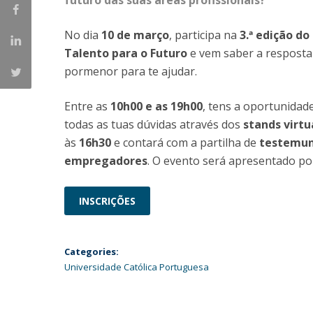
futuro das suas áreas profissionais?
Católica Research Centre for Psychological, Family and
Social Wellbeing
No dia
10 de março
, participa na
3.ª edição d
Talento para o Futuro
e vem saber a resposta
pormenor para te ajudar.
Entre as
10h00 e as 19h00
, tens a oportunidad
todas as tuas dúvidas através dos
stands virtu
às
16h30
e contará com a partilha de
testemun
empregadores
. O evento será apresentado p
INSCRIÇÕES
Categories:
Universidade Católica Portuguesa