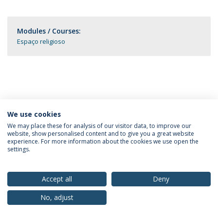
Modules / Courses:
Espaço religioso
We use cookies
Privacy Policy
Terms & Conditions
Rights of Data Subjects
We may place these for analysis of our visitor data, to improve our
website, show personalised content and to give you a great website
experience. For more information about the cookies we use open the
settings.
© 2026 Universidade Católica Portuguesa
Accept all
Deny
No, adjust