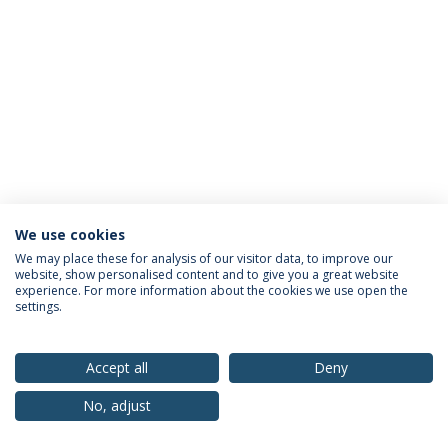
We use cookies
Privacy Policy
Terms & Conditions
Rights of Data Subjects
We may place these for analysis of our visitor data, to improve our
website, show personalised content and to give you a great website
experience. For more information about the cookies we use open the
settings.
© 2026 Universidade Católica Portuguesa
Accept all
Deny
No, adjust