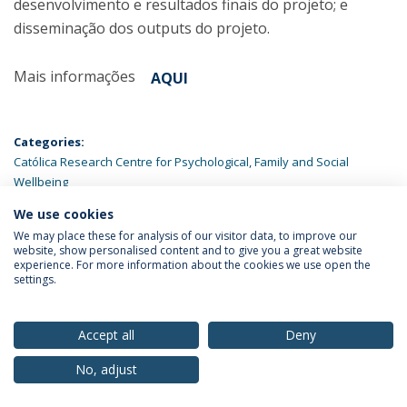
desenvolvimento e resultados finais do projeto; e
disseminação dos outputs do projeto.
Mais informações
AQUI
Categories:
Católica Research Centre for Psychological, Family and Social
Wellbeing
We use cookies
LATEST NEWS
We may place these for analysis of our visitor data, to improve our
website, show personalised content and to give you a great website
experience. For more information about the cookies we use open the
settings.
Privacy Policy
Terms & Conditions
Rights of Data Subjects
Accept all
Deny
No, adjust
© 2026 Universidade Católica Portuguesa