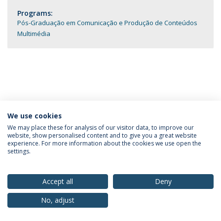
Programs:
Pós-Graduação em Comunicação e Produção de Conteúdos
Multimédia
We use cookies
Privacy Policy
Terms & Conditions
Rights of Data Subjects
We may place these for analysis of our visitor data, to improve our
website, show personalised content and to give you a great website
experience. For more information about the cookies we use open the
settings.
© 2026 Universidade Católica Portuguesa
Accept all
Deny
No, adjust