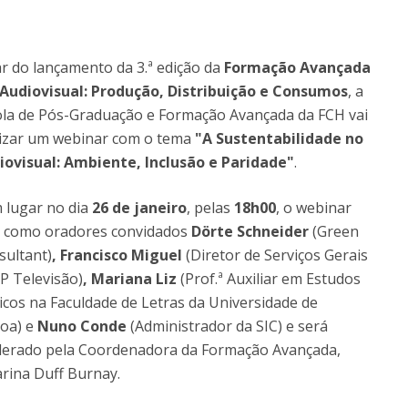
Programs
MYFCH PhDs
r do lançamento da 3.ª edição da
Formação Avançada
Audiovisual: Produção, Distribuição e Consumos
, a
ola de Pós-Graduação e Formação Avançada da FCH vai
lizar um webinar com o tema
"A Sustentabilidade no
iovisual: Ambiente, Inclusão e Paridade"
.
 lugar no dia
26 de janeiro
, pelas
18h00
, o webinar
á como oradores convidados
Dörte Schneider
(Green
sultant)
, Francisco Miguel
(Diretor de Serviços Gerais
P Televisão)
, Mariana Liz
(Prof.ª Auxiliar em Estudos
icos na Faculdade de Letras da Universidade de
boa) e
Nuno Conde
(Administrador da SIC)
e será
erado pela Coordenadora da Formação Avançada,
arina Duff Burnay.