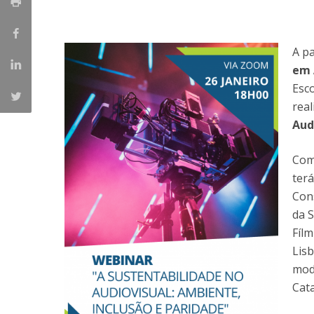
Católica Research Centre for Psychological, Family and
Social Wellbeing
A pa
em 
Esc
rea
Aud
Com
ter
Con
da S
Fílm
Lis
mod
Cat