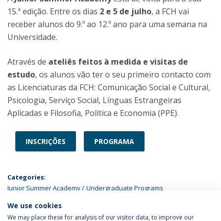
15.ª edição. Entre os dias
2 e 5 de julho
, a FCH vai
receber alunos do 9.º ao 12.º ano para uma semana na
Universidade.
Através de
ateliês feitos à medida e visitas de
estudo
, os alunos vão ter o seu primeiro contacto com
as Licenciaturas da FCH: Comunicação Social e Cultural,
Psicologia, Serviço Social, Línguas Estrangeiras
Aplicadas e Filosofia, Política e Economia (PPE).
INSCRIÇÕES
PROGRAMA
Categories:
Junior Summer Academy
Undergraduate Programs
We use cookies
LATEST NEWS
We may place these for analysis of our visitor data, to improve our