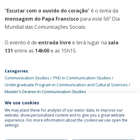
“
Escutar com o ouvido do coração
” é o tema da
mensagem do Papa Francisco
para este 56º Dia
Mundial das Comunicações Sociais.
O evento é de
entrada livre
e terá lugar na
sala
131
entre as
14h00
e as 15h15.
Categories:
Communication Studies
PhD in Communication Studies
Undergraduate Program in Communication and Cultural Sciences
Master's Degree in Communication Studies
We use cookies
LATEST NEWS
We may place these for analysis of our visitor data, to improve our
website, show personalised content and to give you a great website
experience. For more information about the cookies we use open the
settings.
Privacy Policy
Terms & Conditions
Rights of Data Subjects