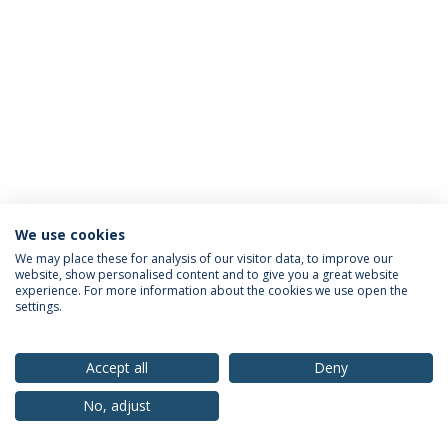
We use cookies
Privacy Policy
Terms & Conditions
Rights of Data Subjects
We may place these for analysis of our visitor data, to improve our
website, show personalised content and to give you a great website
experience. For more information about the cookies we use open the
settings.
© 2026 Universidade Católica Portuguesa
Accept all
Deny
No, adjust