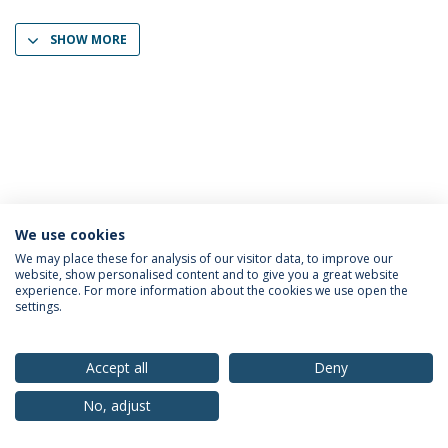
SHOW MORE
We use cookies
Privacy Policy
Terms & Conditions
Rights of Data Subjects
We may place these for analysis of our visitor data, to improve our
website, show personalised content and to give you a great website
experience. For more information about the cookies we use open the
settings.
© 2026 Universidade Católica Portuguesa
Accept all
Deny
No, adjust