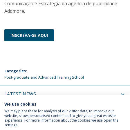
Comunicação e Estratégia da agência de publicidade
Addmore.
INSCREVA-SE AQUI
Categories:
Post-graduate and Advanced Training School
LATEST NEWS
We use cookies
UPCOMING EVENTS
We may place these for analysis of our visitor data, to improve our
website, show personalised content and to give you a great website
experience. For more information about the cookies we use open the
settings.
Privacy Policy
Terms & Conditions
Rights of Data Subjects