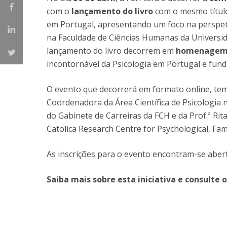
com o
lançamento do livro
com o mesmo título. 
Católica Research Centre for Psychological, Family and
em Portugal, apresentando um foco na perspetiv
Social Wellbeing
na Faculdade de Ciências Humanas da Universid
lançamento do livro decorrem em
homenagem à
incontornável da Psicologia em Portugal e funda
O evento que decorrerá em formato online, tem
Coordenadora da Área Científica de Psicologia 
do Gabinete de Carreiras da FCH e da Prof.ª Ri
Catolica Research Centre for Psychological, Fam
As inscrições para o evento encontram-se abert
Saiba mais sobre esta iniciativa e consult