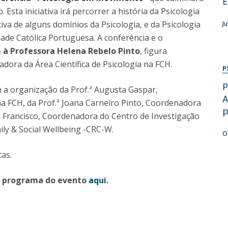
E
Programs
Esta iniciativa irá percorrer a história da Psicologia
MYFCH PhDs
a de alguns domínios da Psicologia, e da Psicologia
J
ade Católica Portuguesa. A conferência e o
 Professora Helena Rebelo Pinto
, figura
dora da Área Científica de Psicologia na FCH.
P
P
 a organização da Prof.ª Augusta Gaspar,
A
na FCH, da Prof.ª Joana Carneiro Pinto, Coordenadora
p
ta Francisco, Coordenadora do Centro de Investigação
ily & Social Wellbeing -CRC-W.
O
as.
e o programa do evento
aqui
.