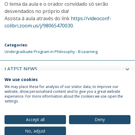
O tema da aula e o orador convidado só serão
desvendados no próprio dia!
Assista à aula através do link
https://videoconf-
colibri.zoom.us/j/98065470030
.
Categories:
Undergraduate Program in Philosophy - B-Learning
LATEST NEWS
We use cookies
UPCOMING EVENTS
We may place these for analysis of our visitor data, to improve our
website, show personalised content and to give you a great website
experience. For more information about the cookies we use open the
settings.
Privacy Policy
Terms & Conditions
Rights of Data Subjects
Accept all
Deny
No, adjust