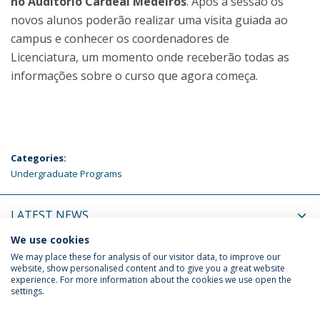
no Auditório Cardeal Medeiros
. Após a sessão os
novos alunos poderão realizar uma visita guiada ao
campus e conhecer os coordenadores de
Licenciatura, um momento onde receberão todas as
informações sobre o curso que agora começa.
Categories:
Undergraduate Programs
LATEST NEWS
We use cookies
UPCOMING EVENTS
We may place these for analysis of our visitor data, to improve our
website, show personalised content and to give you a great website
experience. For more information about the cookies we use open the
settings.
Privacy Policy
Terms & Conditions
Rights of Data Subjects